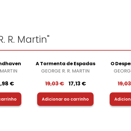
. R. Martin"
indhaven
A Tormenta de Espadas
O Despe
 MARTIN
GEORGE R. R. MARTIN
GEORGE
5,98
€
19,03
€
17,13
€
19,0
carrinho
Adicionar ao carrinho
Adicion