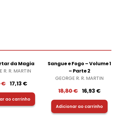
rtar da Magia
Sangue e Fogo – Volume 1
 R. R. MARTIN
– Parte 2
GEORGE R. R. MARTIN
3
€
17,13
€
18,80
€
16,93
€
ar ao carrinho
Adicionar ao carrinho