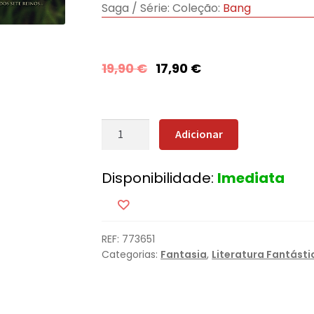
Saga / Série:
Coleção:
Bang
19,90
€
17,90
€
Quantidade
Adicionar
de
O
Disponibilidade:
Imediata
Cavaleiro
dos
Sete
Reinos
REF:
773651
[Nova
Categorias:
Fantasia
,
Literatura Fantásti
Edição]