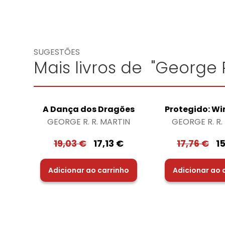
SUGESTÕES
Mais livros de "George R
A Dança dos Dragões
Protegido: W
GEORGE R. R. MARTIN
GEORGE R. R.
19,03
€
17,13
€
17,76
€
1
Adicionar ao carrinho
Adicionar ao 