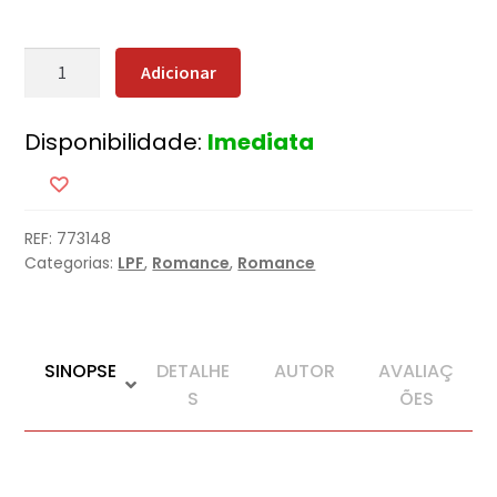
Quantidade
Adicionar
de
A
Disponibilidade:
Imediata
Odisseia
do
Espírito
Santo
REF:
773148
Categorias:
LPF
,
Romance
,
Romance
SINOPSE
DETALHE
AUTOR
AVALIAÇ
S
ÕES