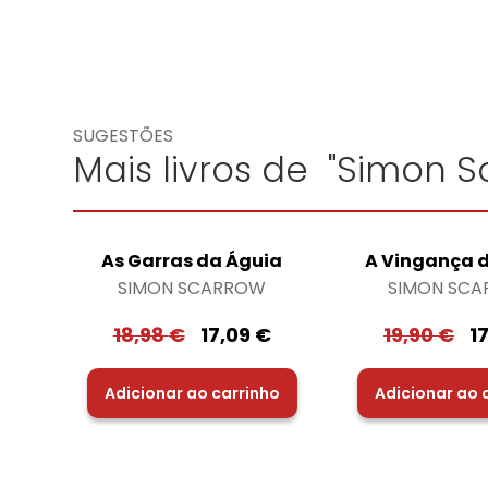
SUGESTÕES
Mais livros de "Simon S
As Garras da Águia
A Vingança 
SIMON SCARROW
SIMON SC
18,98
€
17,09
€
19,90
€
1
Adicionar ao carrinho
Adicionar ao 