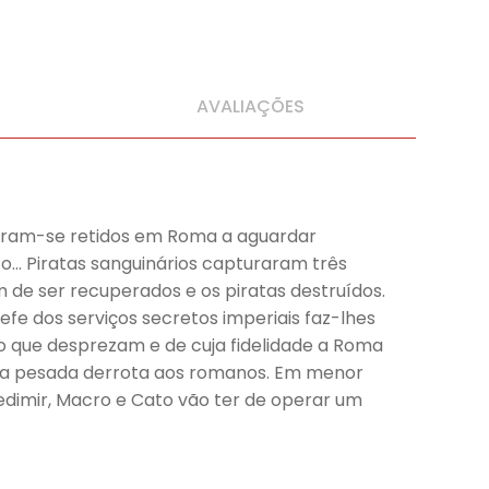
AVALIAÇÕES
ntram-se retidos em Roma a aguardar
to… Piratas sanguinários capturaram três
 de ser recuperados e os piratas destruídos.
e dos serviços secretos imperiais faz-lhes
go que desprezam e de cuja fidelidade a Roma
 uma pesada derrota aos romanos. Em menor
redimir, Macro e Cato vão ter de operar um