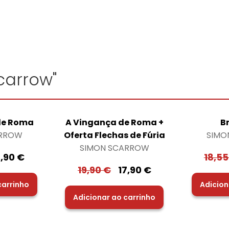
carrow"
de Roma
A Vingança de Roma +
B
ARROW
Oferta Flechas de Fúria
SIMO
SIMON SCARROW
7,90
€
18,5
19,90
€
17,90
€
carrinho
Adicion
Adicionar ao carrinho