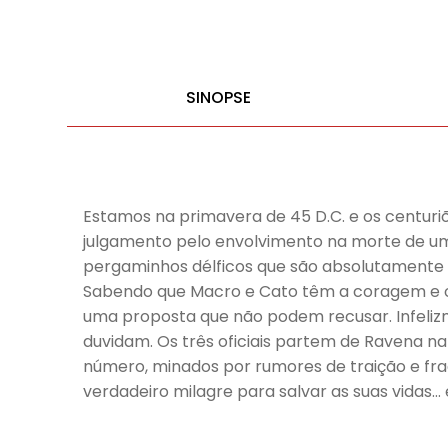
SINOPSE
Estamos na primavera de 45 D.C. e os centur
julgamento pelo envolvimento na morte de um 
pergaminhos délficos que são absolutamente v
Sabendo que Macro e Cato têm a coragem e o 
uma proposta que não podem recusar. Infelizm
duvidam. Os três oficiais partem de Ravena n
número, minados por rumores de traição e frag
verdadeiro milagre para salvar as suas vidas… 