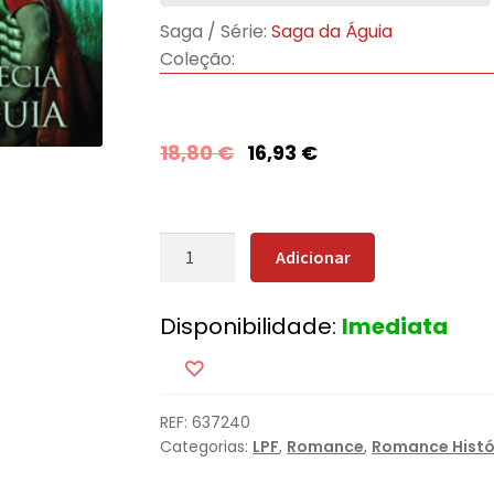
Saga / Série:
Saga da Águia
Coleção:
18,80
€
16,93
€
Quantidade
Adicionar
de
A
Disponibilidade:
Imediata
Profecia
da
Águia
REF:
637240
Categorias:
LPF
,
Romance
,
Romance Histó