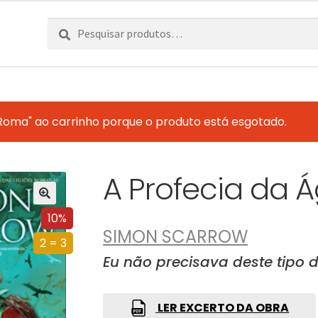
Pesquisar
Pesquisa
por:
Roma" ao carrinho porque o produto está esgotado.
A Profecia da 
10%
SIMON SCARROW
2 = 3
Eu não precisava deste tipo 
LER EXCERTO DA OBRA