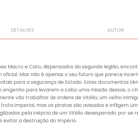
DETALHES
AUTOR
iões Macro e Cato, dispensados da segunda legião, enco
oficial. Mas não é apenas o seu futuro que parece incer
itais para a segurança de Estado. Estes documentos têm
engenho para levarem a cabo uma missão dessas, o chef
ente vão trabalhar às ordens de Vitélio, um velho inimi
a frota imperial, mas os piratas são avisados e infligem
ilizados pela inépcia de um Vitélio desesperado por se 
e evitar a destruição do Império.