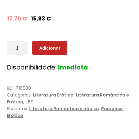
17,70
€
15,93
€
Quantidade
Adicionar
de
A
Disponibilidade:
Imediata
Redenção
de
Gabriel
REF:
710080
Categorias:
Literatura Erótica
,
Literatura Romântica e
Erótica
,
LPF
Etiquetas:
Literatura Romântica e não só
,
Romance
Erótico