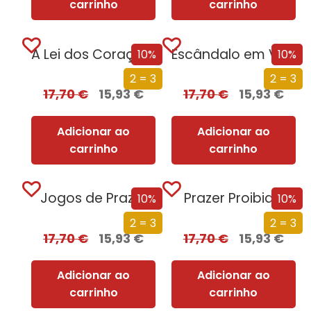
carrinho
carrinho
A Lei dos Corações Perdidos
Escândalo em Veneza
10%
10%
2 = 3
2 = 3
17,70
€
15,93
€
17,70
€
15,93
€
Adicionar ao
Adicionar ao
carrinho
carrinho
Jogos de Prazer
Prazer Proibido
10%
10%
2 = 3
2 = 3
17,70
€
15,93
€
17,70
€
15,93
€
Adicionar ao
Adicionar ao
carrinho
carrinho