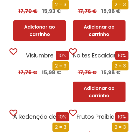
2 = 3
2 = 3
17,70
€
15,93
€
17,76
€
15,98
€
Adicionar ao
Adicionar ao
carrinho
carrinho
Vislumbre
Noites Escaldantes
10%
10%
2 = 3
2 = 3
17,76
€
15,98
€
17,76
€
15,98
€
Adicionar ao
carrinho
A Redenção de Gabriel
Frutos Proibidos
10%
10%
2 = 3
2 = 3