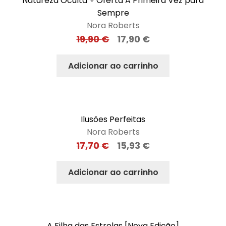
Natureza Oculta + Oferta A Primeira Vez para
Sempre
Nora Roberts
19,90
€
17,90
€
Adicionar ao carrinho
Ilusões Perfeitas
Nora Roberts
17,70
€
15,93
€
Adicionar ao carrinho
A Filha das Estrelas [Nova Edição]