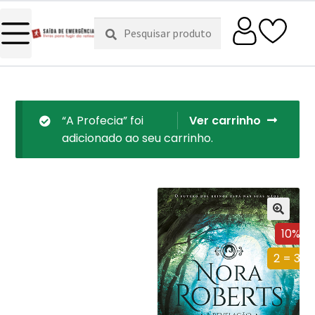
Pesquisar
Pesquisa
por:
“A Profecia” foi
Ver carrinho
adicionado ao seu carrinho.
10%
2 = 3