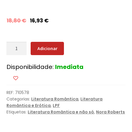
18,80
€
16,93
€
Quantidade
Adicionar
de
A
Disponibilidade:
Imediata
Revelação
REF:
710578
Categorias:
Literatura Romântica
,
Literatura
Romântica e Erótica
,
LPF
Etiquetas:
Literatura Romântica e não só
,
Nora Roberts