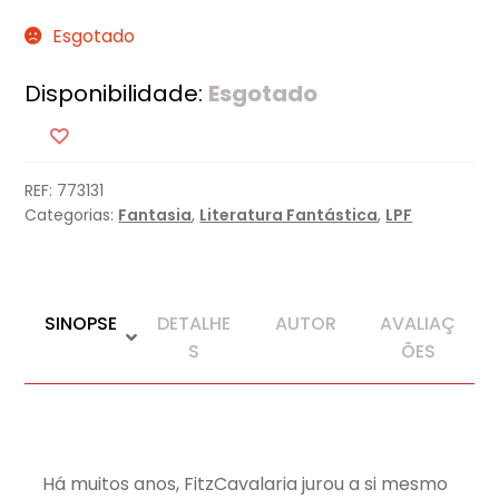
Esgotado
Disponibilidade:
Esgotado
REF:
773131
Categorias:
Fantasia
,
Literatura Fantástica
,
LPF
SINOPSE
DETALHE
AUTOR
AVALIAÇ
S
ÕES
Há muitos anos, FitzCavalaria jurou a si mesmo