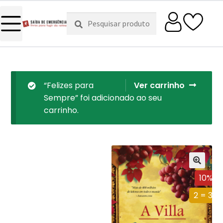
Pesquisar
Pesquisa
por:
“Felizes para
Ver carrinho
Sempre” foi adicionado ao seu
carrinho.
10%
2 = 3