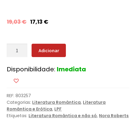
19,03
€
17,13
€
Quantidade
Adicionar
de
A
Disponibilidade:
Imediata
Villa
REF:
803257
Categorias:
Literatura Romântica
,
Literatura
Romântica e Erótica
,
LPF
Etiquetas:
Literatura Romântica e não só
,
Nora Roberts