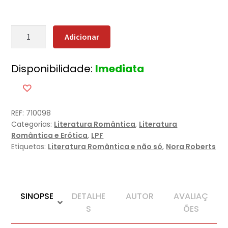
Quantidade
Adicionar
de
Felizes
Disponibilidade:
Imediata
para
Sempre
REF:
710098
Categorias:
Literatura Romântica
,
Literatura
Romântica e Erótica
,
LPF
Etiquetas:
Literatura Romântica e não só
,
Nora Roberts
SINOPSE
DETALHE
AUTOR
AVALIAÇ
S
ÕES