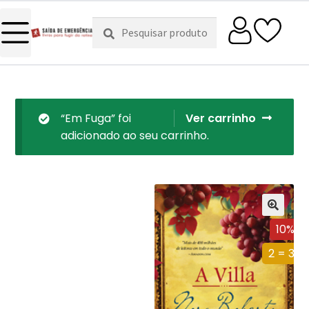
Pesquisar
Pesquisa
por:
“Em Fuga” foi
Ver carrinho
adicionado ao seu carrinho.
10%
2 = 3