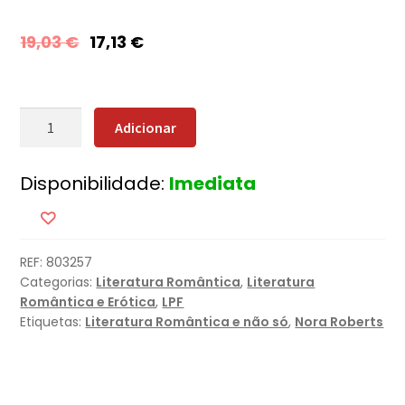
19,03
€
17,13
€
Quantidade
Adicionar
de
A
Disponibilidade:
Imediata
Villa
REF:
803257
Categorias:
Literatura Romântica
,
Literatura
Romântica e Erótica
,
LPF
Etiquetas:
Literatura Romântica e não só
,
Nora Roberts