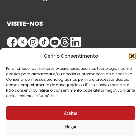
VISITE-NOS
Gerir o Consentimento
Para fornecer as melhores experiências, usamos tecnologias como
cookies para armazenar e/ou aceder a informações do dispositivo.
Consentir com essas tecnologias nos permitirá processar dados,
© Copyright 2026 Saída de Emergência. Todos os
como comportamento de navegação ou IDs exclusivos neste site.
Não consentir ou retirar o consentimento pode afetar negativamante
direitos reservados.
certos recursos e funções.
Aceitar
Negar