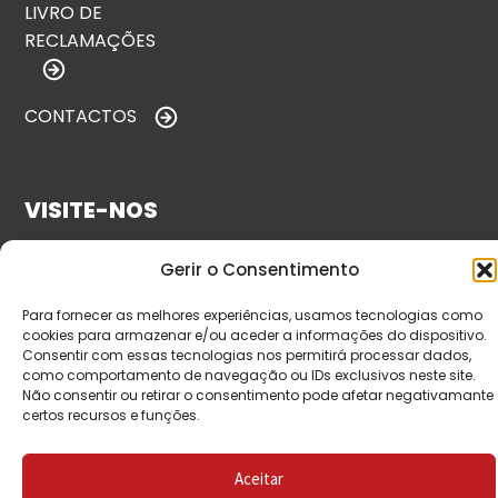
LIVRO DE
RECLAMAÇÕES
CONTACTOS
VISITE-NOS
Gerir o Consentimento
Para fornecer as melhores experiências, usamos tecnologias como
cookies para armazenar e/ou aceder a informações do dispositivo.
Consentir com essas tecnologias nos permitirá processar dados,
como comportamento de navegação ou IDs exclusivos neste site.
Não consentir ou retirar o consentimento pode afetar negativamante
certos recursos e funções.
© Copyright 2026 Saída de Emergência. Todos os
direitos reservados.
Aceitar