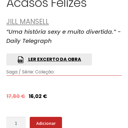
Acasos Felizes
JILL MANSELL
“Uma história sexy e muito divertida.” -
Daily Telegraph
LER EXCERTO DA OBRA
Saga / Série:
Coleção:
17,80
€
16,02
€
Quantidade
Adicionar
de