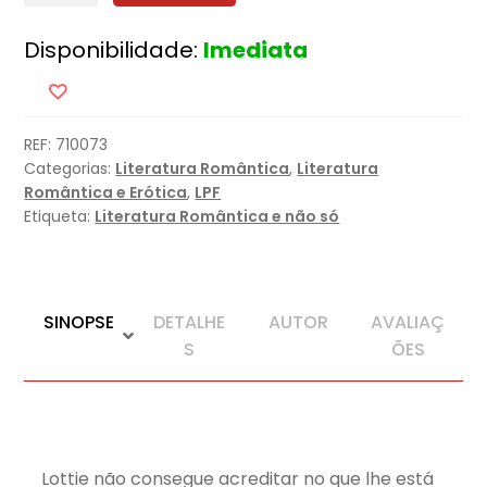
Acasos
Disponibilidade:
Imediata
Felizes
REF:
710073
Categorias:
Literatura Romântica
,
Literatura
Romântica e Erótica
,
LPF
Etiqueta:
Literatura Romântica e não só
SINOPSE
DETALHE
AUTOR
AVALIAÇ
S
ÕES
Lottie não consegue acreditar no que lhe está