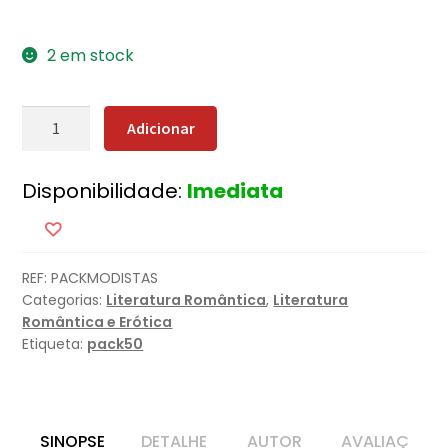
2 em stock
Quantidade
Adicionar
de
Pack
Disponibilidade:
Imediata
As
Modistas
REF:
PACKMODISTAS
Categorias:
Literatura Romântica
,
Literatura
Romântica e Erótica
Etiqueta:
pack50
SINOPSE
DETALHE
AUTOR
AVALIAÇ