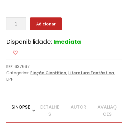
Quantidade
Adicionar
de
As
Disponibilidade:
Imediata
Primeiras
Quinze
Vidas
de
REF:
637667
Harry
Categorias:
Ficção Científica
,
Literatura Fantástica
,
August
LPF
SINOPSE
DETALHE
AUTOR
AVALIAÇ
S
ÕES