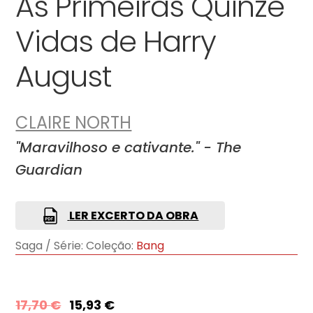
As Primeiras Quinze
Vidas de Harry
August
CLAIRE NORTH
"Maravilhoso e cativante." - The
Guardian
LER EXCERTO DA OBRA
Saga / Série:
Coleção:
Bang
17,70
€
15,93
€