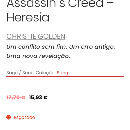
Assassin´s Creed –
Heresia
CHRISTIE GOLDEN
Um conflito sem fim. Um erro antigo.
Uma nova revelação.
Saga / Série:
Coleção:
Bang
17,70
€
15,93
€
Esgotado