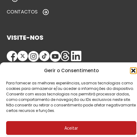
CONTACTOS
VISITE-NOS
Gerir o Consentimento
Para fornecer as melhores experiências, usamos tecnologias como
cookies para armazenar e/ou aceder a informações do dispositivo.
Consentir com essas tecnologias nos permitirá processar dados,
© Copyright 2026 Saída de Emergência. Todos os
como comportamento de navegação ou IDs exclusivos neste site.
Não consentir ou retirar o consentimento pode afetar negativamante
direitos reservados.
certos recursos e funções.
Aceitar