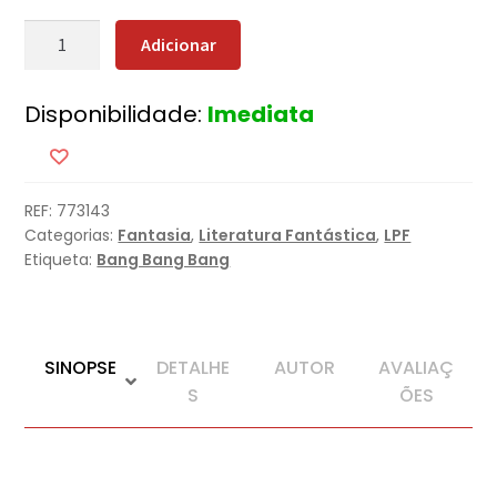
Quantidade
Adicionar
de
Batismo
Disponibilidade:
Imediata
de
Fogo
REF:
773143
Categorias:
Fantasia
,
Literatura Fantástica
,
LPF
Etiqueta:
Bang Bang Bang
SINOPSE
DETALHE
AUTOR
AVALIAÇ
S
ÕES