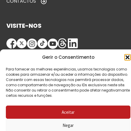
CONTACTOS
VISITE-NOS
Gerir o Consentimento
Para fornecer as melhores experiências, usamos tecnologias como
cookies para armazenar e/ou aceder a informações do dispositivo.
Consentir com essas tecnologias nos permitirá processar dados,
© Copyright 2026 Saída de Emergência. Todos os
como comportamento de navegação ou IDs exclusivos neste site.
Não consentir ou retirar o consentimento pode afetar negativamante
direitos reservados.
certos recursos e funções.
Aceitar
Negar