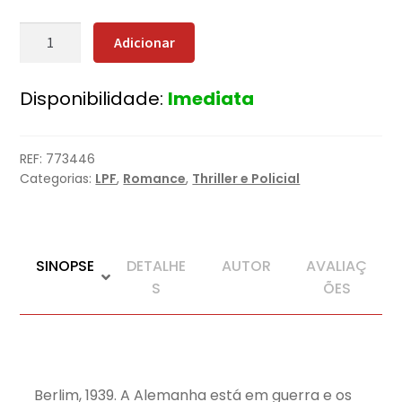
Quantidade
Adicionar
de
BLACKOUT
Disponibilidade:
Imediata
REF:
773446
Categorias:
LPF
,
Romance
,
Thriller e Policial
SINOPSE
DETALHE
AUTOR
AVALIAÇ
S
ÕES
Berlim, 1939. A Alemanha está em guerra e os