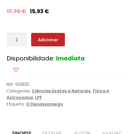
17,70
€
15,93
€
Quantidade
Adicionar
de
Buracos
Disponibilidade:
Imediata
Negros
REF:
913830
Categorias:
Ciências Exatas e Naturais
,
Física e
Astronomia
,
LPF
Etiqueta:
O Desassossego
SINOPSE
DETALHE
AUTOR
AVALIAÇ