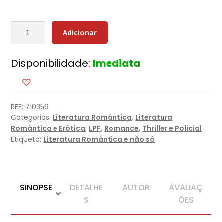
Quantidade
Adicionar
de
Cerimónia
Disponibilidade:
Imediata
Mortal
[Nova
Edição]
REF:
710359
Categorias:
Literatura Romântica
,
Literatura
Romântica e Erótica
,
LPF
,
Romance
,
Thriller e Policial
Etiqueta:
Literatura Romântica e não só
SINOPSE
DETALHE
AUTOR
AVALIAÇ
S
ÕES