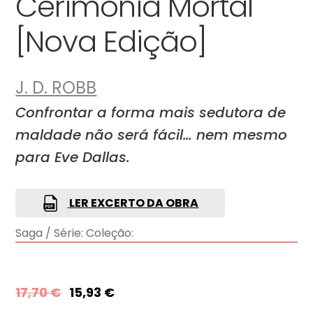
Cerimónia Mortal
[Nova Edição]
J. D. ROBB
Confrontar a forma mais sedutora de
maldade não será fácil… nem mesmo
para Eve Dallas.
LER EXCERTO DA OBRA
Saga / Série:
Coleção:
17,70
€
15,93
€