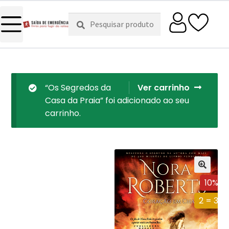
Pesquisar
Pesquisa
por:
“Os Segredos da
Ver carrinho
Casa da Praia” foi adicionado ao seu
carrinho.
10%
2 = 3