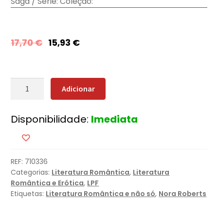
Saga / Série:
Coleção:
17,70
€
15,93
€
Quantidade
Adicionar
de
Coração
Disponibilidade:
Imediata
em
Chamas
REF:
710336
Categorias:
Literatura Romântica
,
Literatura
Romântica e Erótica
,
LPF
Etiquetas:
Literatura Romântica e não só
,
Nora Roberts