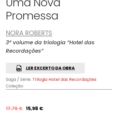
Uma Nova
Promessa
NORA ROBERTS
3º volume da triologia “Hotel das
Recordações”
LER EXCERTO DA OBRA
Saga / Série:
Trilogia Hotel das Recordações
Coleção:
17,76
€
15,98
€