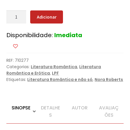
Quantidade
Adicionar
de
Uma
Disponibilidade:
Imediata
Nova
Promessa
REF:
710277
Categorias:
Literatura Romântica
,
Literatura
Romântica e Erótica
,
LPF
Etiquetas:
Literatura Romântica e não só
,
Nora Roberts
SINOPSE
DETALHE
AUTOR
AVALIAÇ
S
ÕES