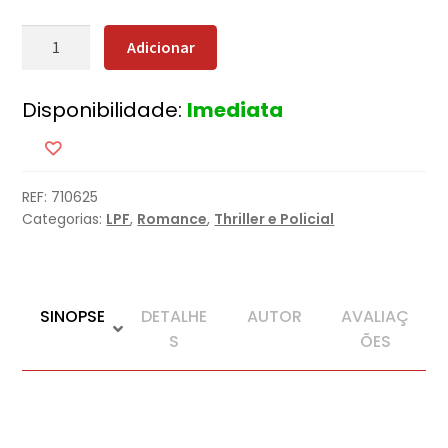
Quantidade
Adicionar
de
Corrupção
Disponibilidade:
Imediata
Mortal
REF:
710625
Categorias:
LPF
,
Romance
,
Thriller e Policial
SINOPSE
DETALHE
AUTOR
AVALIAÇ
S
ÕES