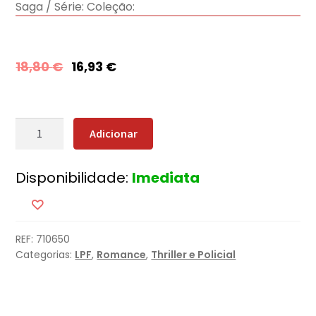
Saga / Série:
Coleção:
18,80
€
16,93
€
Quantidade
Adicionar
de
De
Disponibilidade:
Imediata
Nova
Iorque
para
Dallas
REF:
710650
Categorias:
LPF
,
Romance
,
Thriller e Policial