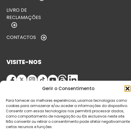
LIVRO DE
RECLAMAÇÕES
CONTACTOS
VISITE-NOS
Gerir o Consentimento
Para fornecer as melhores experiências, usamos tecnologias como
cookies para armazenar e/ou aceder a informações do dispositivo.
Consentir com essas tecnologias nos permitirá processar dados,
como comportamento de navegação ou IDs exclusivos neste site.
© Copyright 2026 Saída de Emergência. Todos os
Não consentir ou retirar o consentimento pode afetar negativamante
certos recursos e funções.
direitos reservados.