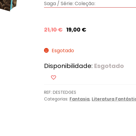
Saga / Série:
Coleção:
21,10
€
19,00
€
Esgotado
Disponibilidade:
Esgotado
REF:
DESTEDGES
Categorias:
Fantasia
,
Literatura Fantásti