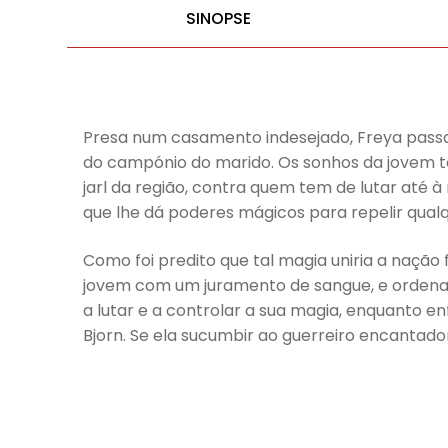
SINOPSE
Presa num casamento indesejado, Freya passa
do campónio do marido. Os sonhos da jovem to
jarl da região, contra quem tem de lutar até à
que lhe dá poderes mágicos para repelir qual
Como foi predito que tal magia uniria a nação f
jovem com um juramento de sangue, e ordena a
a lutar e a controlar a sua magia, enquanto en
Bjorn. Se ela sucumbir ao guerreiro encantador