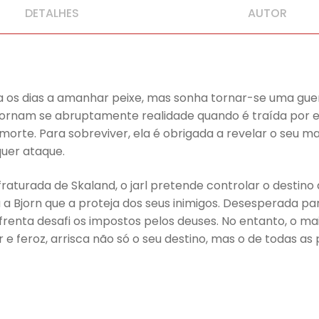
DETALHES
AUTOR
 os dias a amanhar peixe, mas sonha tornar-se uma gue
rnam se abruptamente realidade quando é traída por ele, 
 morte. Para sobreviver, ela é obrigada a revelar o seu m
quer ataque.
raturada de Skaland, o jarl pretende controlar o destino d
 Bjorn que a proteja dos seus inimigos. Desesperada pa
frenta desafi os impostos pelos deuses. No entanto, o maio
 e feroz, arrisca não só o seu destino, mas o de todas as