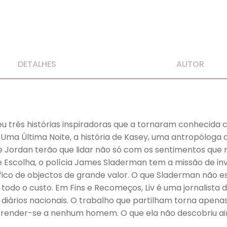
DETALHES
AUTOR
eveu três histórias inspiradoras que a tornaram conheci
ma Última Noite, a história de Kasey, uma antropóloga 
e Jordan terão que lidar não só com os sentimentos que
 Escolha, o polícia James Sladerman tem a missão de inve
ráfico de objectos de grande valor. O que Sladerman não 
todo o custo. Em Fins e Recomeços, Liv é uma jornalista 
iários nacionais. O trabalho que partilham torna apenas 
a render-se a nenhum homem. O que ela não descobriu a