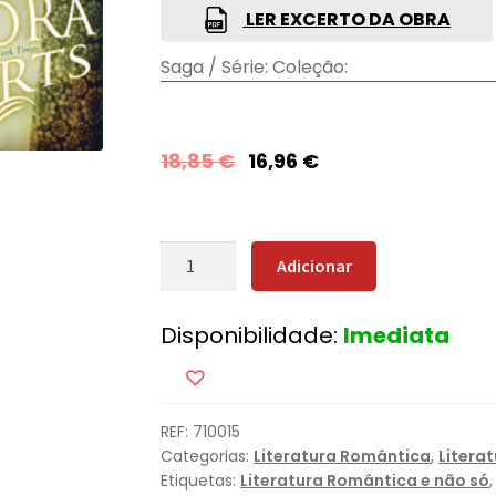
LER EXCERTO DA OBRA
Saga / Série:
Coleção:
18,85
€
16,96
€
Quantidade
Adicionar
de
Do
Disponibilidade:
Imediata
Fundo
do
Coração
REF:
710015
Categorias:
Literatura Romântica
,
Litera
Etiquetas:
Literatura Romântica e não só