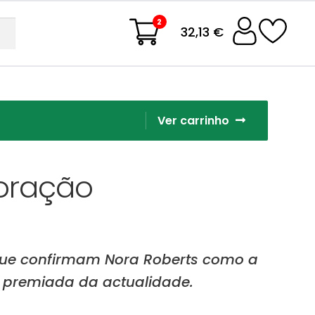
2
32,13 €
Ver carrinho
oração
 que confirmam Nora Roberts como a
e premiada da actualidade.