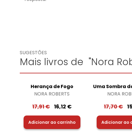
SUGESTÕES
Mais livros de "Nora Rob
Herança de Fogo
Uma Sombra d
NORA ROBERTS
NORA ROB
17,91
€
16,12
€
17,70
€
1
Adicionar ao carrinho
Adicionar ao 