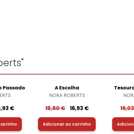
erts"
o Passado
A Escolha
Tesour
ERTS
NORA ROBERTS
NOR
5,93
€
18,80
€
16,93
€
19,0
carrinho
Adicionar ao carrinho
Adicion