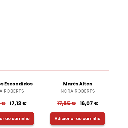
os Escondidos
Marés Altas
A ROBERTS
NORA ROBERTS
3
€
17,13
€
17,85
€
16,07
€
ar ao carrinho
Adicionar ao carrinho