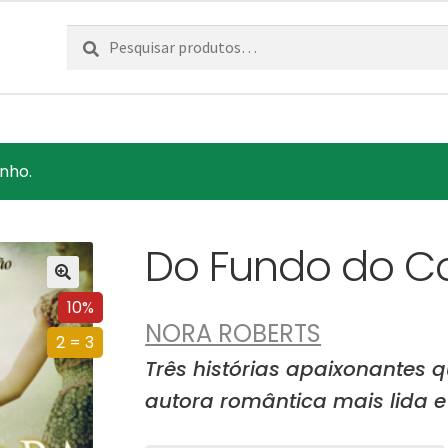
Pesquisar
Pesquisa
por:
inho.
Do Fundo do C
10%
NORA ROBERTS
2 = 3
Três histórias apaixonantes
autora romântica mais lida 