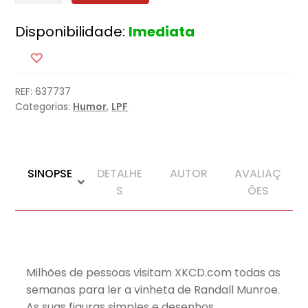
E
Disponibilidade:
Imediata
Se...
?
REF:
637737
Categorias:
Humor
,
LPF
SINOPSE
DETALHE
AUTOR
AVALIAÇ
S
ÕES
Milhões de pessoas visitam XKCD.com todas as
semanas para ler a vinheta de Randall Munroe.
As suas figuras simples e desenhos