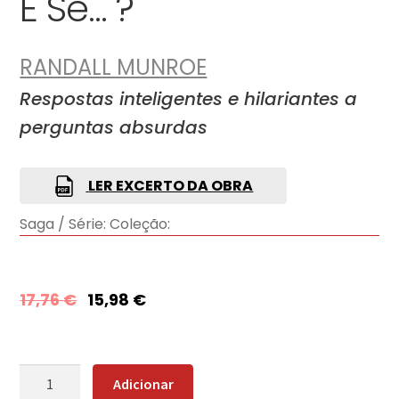
E Se… ?
RANDALL MUNROE
Respostas inteligentes e hilariantes a
perguntas absurdas
LER EXCERTO DA OBRA
Saga / Série:
Coleção:
17,76
€
15,98
€
Quantidade
Adicionar
de