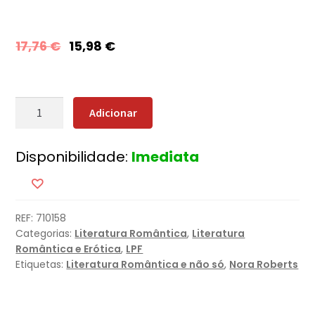
17,76
€
15,98
€
Quantidade
Adicionar
de
Escândalos
Disponibilidade:
Imediata
Privados
REF:
710158
Categorias:
Literatura Romântica
,
Literatura
Romântica e Erótica
,
LPF
Etiquetas:
Literatura Romântica e não só
,
Nora Roberts