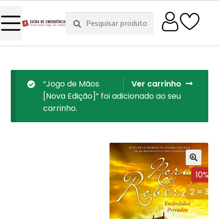
Pesquisar
Pesquisa
por:
“Jogo de Mãos
Ver carrinho
[Nova Edição]” foi adicionado ao seu
carrinho.
10%
2 = 3