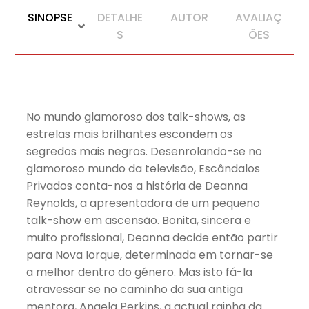
SINOPSE
DETALHE
AUTOR
AVALIAÇ
S
ÕES
No mundo glamoroso dos talk-shows, as
estrelas mais brilhantes escondem os
segredos mais negros. Desenrolando-se no
glamoroso mundo da televisão, Escândalos
Privados conta-nos a história de Deanna
Reynolds, a apresentadora de um pequeno
talk-show em ascensão. Bonita, sincera e
muito profissional, Deanna decide então partir
para Nova Iorque, determinada em tornar-se
a melhor dentro do género. Mas isto fá-la
atravessar se no caminho da sua antiga
mentora, Angela Perkins, a actual rainha da