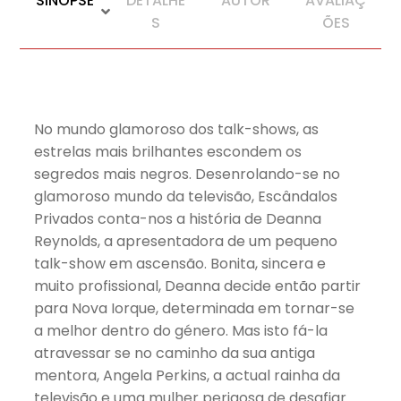
SINOPSE
DETALHE
AUTOR
AVALIAÇ
S
ÕES
No mundo glamoroso dos talk-shows, as
estrelas mais brilhantes escondem os
segredos mais negros. Desenrolando-se no
glamoroso mundo da televisão, Escândalos
Privados conta-nos a história de Deanna
Reynolds, a apresentadora de um pequeno
talk-show em ascensão. Bonita, sincera e
muito profissional, Deanna decide então partir
para Nova Iorque, determinada em tornar-se
a melhor dentro do género. Mas isto fá-la
atravessar se no caminho da sua antiga
mentora, Angela Perkins, a actual rainha da
televisão e uma mulher perigosa de desafiar.