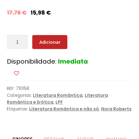
17,76
€
15,98
€
Quantidade
Adicionar
de
Escândalos
Disponibilidade:
Imediata
Privados
REF:
710158
Categorias:
Literatura Romântica
,
Literatura
Romântica e Erótica
,
LPF
Etiquetas:
Literatura Romântica e não só
,
Nora Roberts