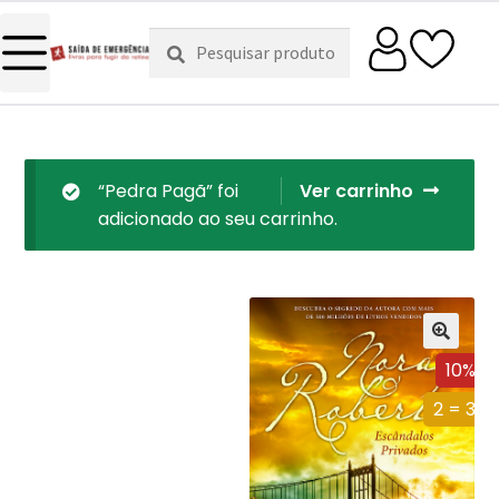
Pesquisar
Pesquisa
por:
“Pedra Pagã” foi
Ver carrinho
adicionado ao seu carrinho.
10%
2 = 3