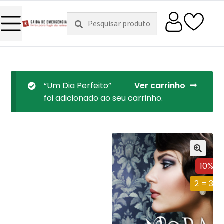
Pesquisar
Pesquisa
por:
“Um Dia Perfeito”
Ver carrinho
foi adicionado ao seu carrinho.
10%
2 = 3