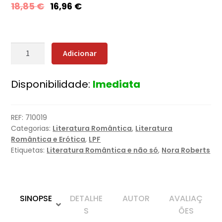
18,85
€
16,96
€
Quantidade
Adicionar
de
Fumo
Disponibilidade:
Imediata
Azul
REF:
710019
Categorias:
Literatura Romântica
,
Literatura
Romântica e Erótica
,
LPF
Etiquetas:
Literatura Romântica e não só
,
Nora Roberts
SINOPSE
DETALHE
AUTOR
AVALIAÇ
S
ÕES