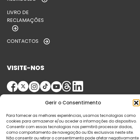
LIVRO DE
RECLAMAÇÕES
CONTACTOS
VISITE-NOS
Gerir o Consentimento
Para fornecer as melhores experiências, usamos tecnologias como
cookies para armazenar e/ou aceder a informações do dispositivo.
Consentir com essas tecnologias nos permitirá processar dados,
© Copyright 2026 Saída de Emergência. Todos os
como comportamento de navegação ou IDs exclusivos neste site.
direitos reservados.
Não consentir ou retirar o consentimento pode afetar negativamante