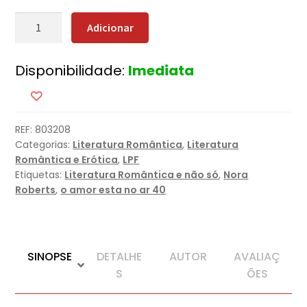
Quantidade
Adicionar
de
Herança
Disponibilidade:
Imediata
de
Fogo
REF:
803208
Categorias:
Literatura Romântica
,
Literatura
Romântica e Erótica
,
LPF
Etiquetas:
Literatura Romântica e não só
,
Nora
Roberts
,
o amor esta no ar 40
SINOPSE
DETALHE
AUTOR
AVALIAÇ
S
ÕES