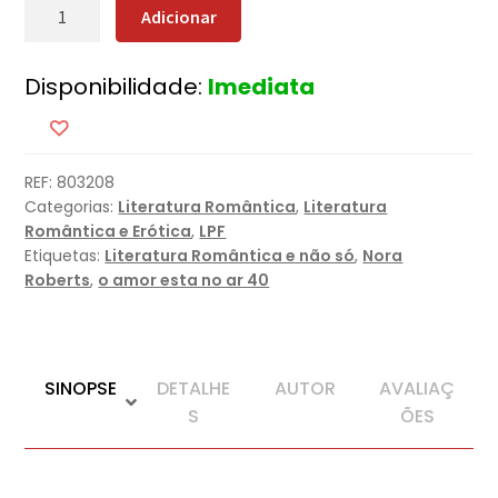
Quantidade
Adicionar
de
Herança
Disponibilidade:
Imediata
de
Fogo
REF:
803208
Categorias:
Literatura Romântica
,
Literatura
Romântica e Erótica
,
LPF
Etiquetas:
Literatura Romântica e não só
,
Nora
Roberts
,
o amor esta no ar 40
SINOPSE
DETALHE
AUTOR
AVALIAÇ
S
ÕES