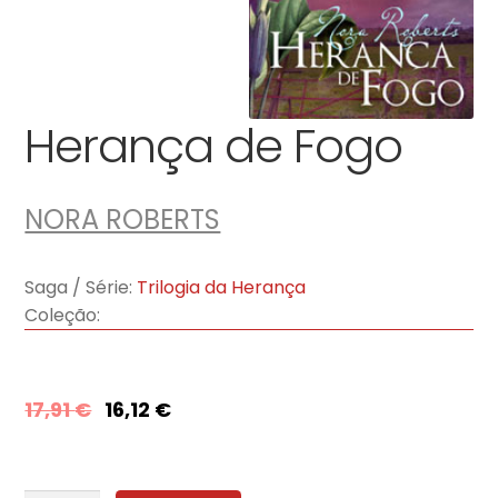
Herança de Fogo
NORA ROBERTS
Saga / Série:
Trilogia da Herança
Coleção:
17,91
€
16,12
€