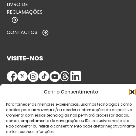
LIVRO DE
RECLAMAÇÕES
CONTACTOS
VISITE-NOS
Gerir o Consentimento
Para fornecer as melhores experiências, usamos tecnologias como
cookies para armazenar e/ou aceder a informações do dispositivo.
Consentir com essas tecnologias nos permitirá processar dados,
© Copyright 2026 Saída de Emergência. Todos os
como comportamento de navegação ou IDs exclusivos neste site.
direitos reservados.
Não consentir ou retirar o consentimento pode afetar negativamante
certos recursos e funções.