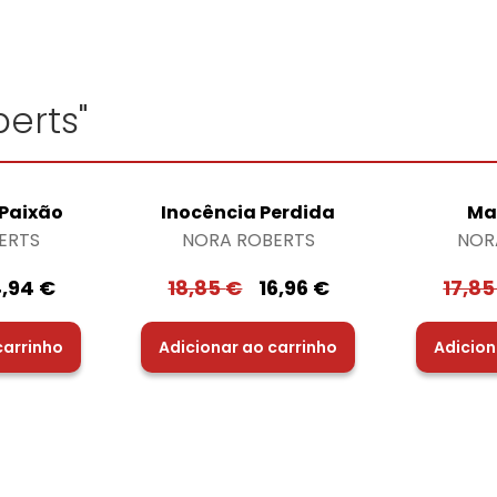
erts"
 Paixão
Inocência Perdida
Ma
ERTS
NORA ROBERTS
NOR
4,94
€
18,85
€
16,96
€
17,8
carrinho
Adicionar ao carrinho
Adicion