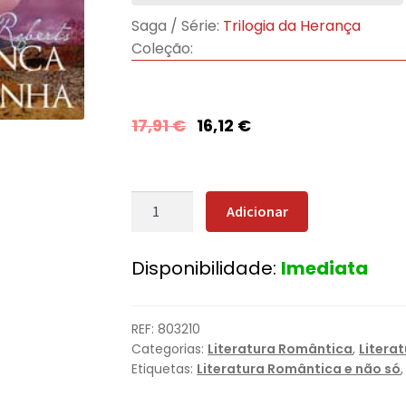
Saga / Série:
Trilogia da Herança
Coleção:
17,91
€
16,12
€
Quantidade
Adicionar
de
Herança
Disponibilidade:
Imediata
de
Vergonha
REF:
803210
Categorias:
Literatura Romântica
,
Litera
Etiquetas:
Literatura Romântica e não só