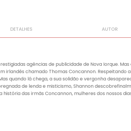
DETALHES
AUTOR
restigiadas agências de publicidade de Nova Iorque. Mas 
: um irlandês chamado Thomas Concannon. Respeitando a
. Mas quando lá chega, a sua solidão e vergonha desapar
 impregnada de lenda e misticismo, Shannon descobrefina
história das irmãs Concannon, mulheres dos nossos dias,