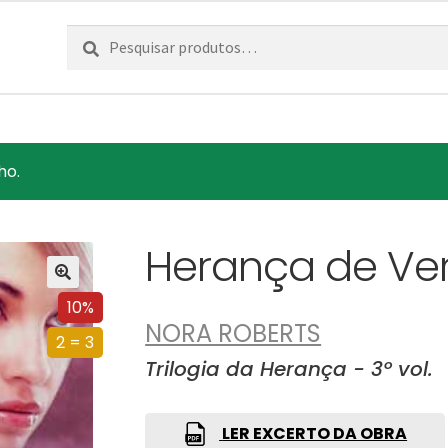
Pesquisar
Pesquisa
por:
ho.
Herança de Ve
10%
NORA ROBERTS
2 = 3
Trilogia da Herança - 3º vol.
LER EXCERTO DA OBRA