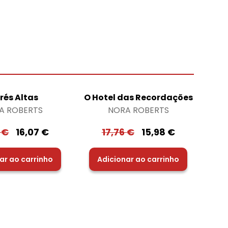
rés Altas
O Hotel das Recordações
A ROBERTS
NORA ROBERTS
5
€
16,07
€
17,76
€
15,98
€
ar ao carrinho
Adicionar ao carrinho