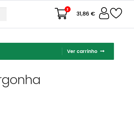
2
31,86 €
Ver carrinho
rgonha