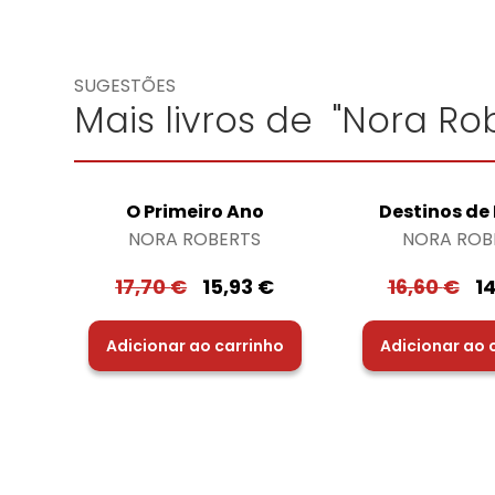
SUGESTÕES
Mais livros de "Nora Rob
O Primeiro Ano
Destinos de
NORA ROBERTS
NORA ROB
17,70
€
15,93
€
16,60
€
1
Adicionar ao carrinho
Adicionar ao 