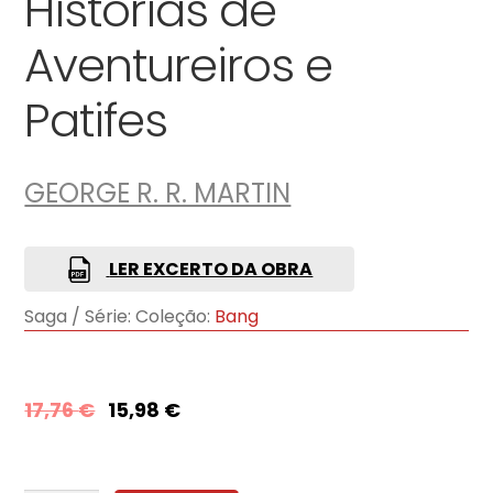
Histórias de
Aventureiros e
Patifes
GEORGE R. R. MARTIN
LER EXCERTO DA OBRA
Saga / Série:
Coleção:
Bang
17,76
€
15,98
€