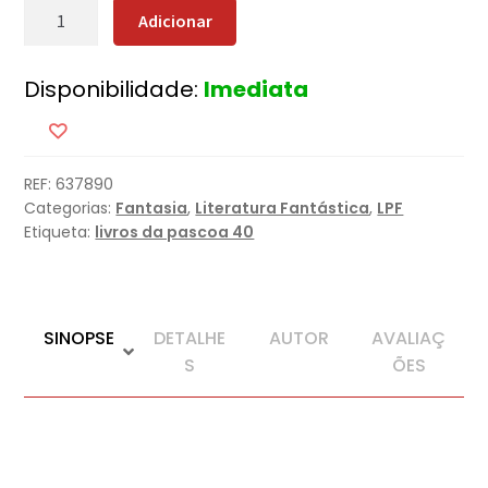
Quantidade
Adicionar
de
Histórias
Disponibilidade:
Imediata
de
Aventureiros
e
Patifes
REF:
637890
Categorias:
Fantasia
,
Literatura Fantástica
,
LPF
Etiqueta:
livros da pascoa 40
SINOPSE
DETALHE
AUTOR
AVALIAÇ
S
ÕES