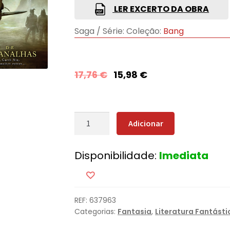
LER EXCERTO DA OBRA
Saga / Série:
Coleção:
Bang
17,76
€
15,98
€
Quantidade
Adicionar
de
Histórias
Disponibilidade:
Imediata
de
Vigaristas
e
Canalhas
REF:
637963
Categorias:
Fantasia
,
Literatura Fantásti