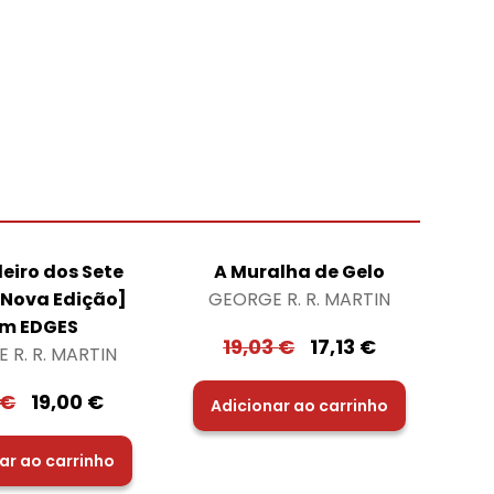
eiro dos Sete
A Muralha de Gelo
[Nova Edição]
GEORGE R. R. MARTIN
m EDGES
19,03
€
17,13
€
 R. R. MARTIN
€
19,00
€
Adicionar ao carrinho
ar ao carrinho