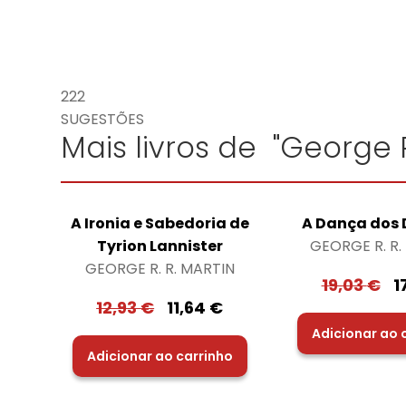
222
SUGESTÕES
Mais livros de "George R
A Ironia e Sabedoria de
A Dança dos
Tyrion Lannister
GEORGE R. R.
GEORGE R. R. MARTIN
19,03
€
1
12,93
€
11,64
€
Adicionar ao 
Adicionar ao carrinho