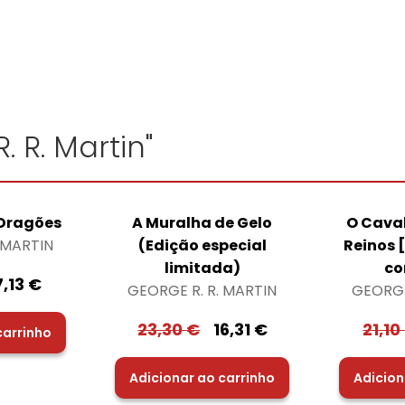
. R. Martin"
 Dragões
A Muralha de Gelo
O Caval
 MARTIN
(Edição especial
Reinos 
limitada)
co
7,13
€
GEORGE R. R. MARTIN
GEORGE
23,30
€
16,31
€
21,10
carrinho
Adicionar ao carrinho
Adicion