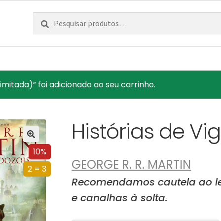
Pesquisar
Pesquisa
por:
imitada)” foi adicionado ao seu carrinho.
Histórias de Vi
10%
GEORGE R. R. MARTIN
2 = 3
Recomendamos cautela ao ler
e canalhas à solta.