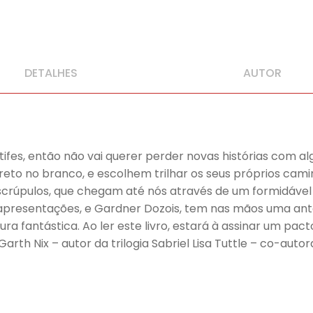
DETALHES
AUTOR
atifes, então não vai querer perder novas histórias com a
eto no branco, e escolhem trilhar os seus próprios cam
scrúpulos, que chegam até nós através de um formidáve
 apresentações, e Gardner Dozois, tem nas mãos uma ant
ra fantástica. Ao ler este livro, estará à assinar um pa
 Garth Nix – autor da trilogia Sabriel Lisa Tuttle – co-a