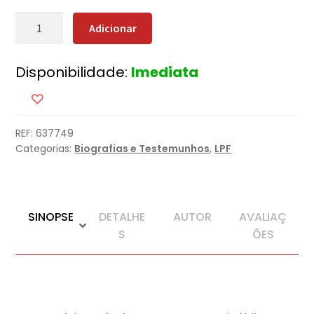
Quantidade
Adicionar
de
Hitler
Disponibilidade:
Imediata
REF:
637749
Categorias:
Biografias e Testemunhos
,
LPF
SINOPSE
DETALHE
AUTOR
AVALIAÇ
S
ÕES