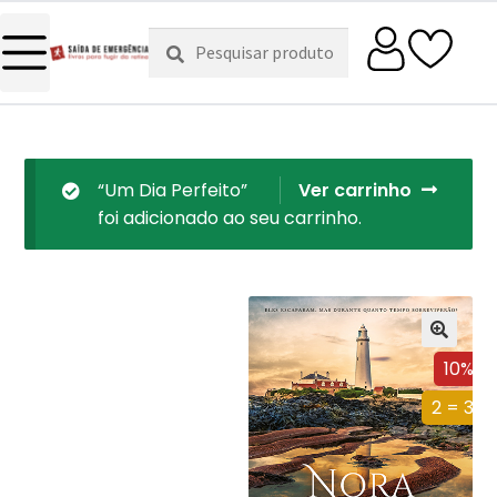
Pesquisar
Pesquisa
por:
“Um Dia Perfeito”
Ver carrinho
foi adicionado ao seu carrinho.
10%
2 = 3