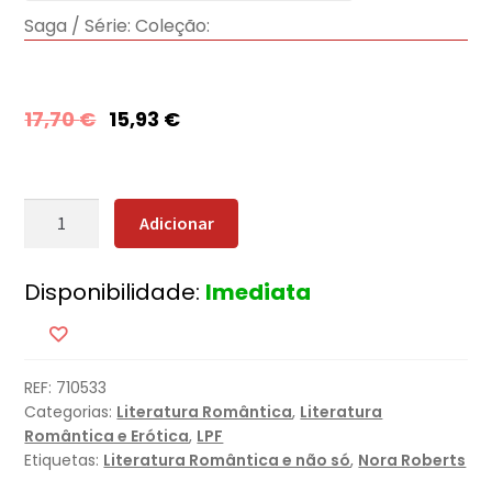
Saga / Série:
Coleção:
17,70
€
15,93
€
Quantidade
Adicionar
de
Ilha
Disponibilidade:
Imediata
das
Memórias
REF:
710533
Categorias:
Literatura Romântica
,
Literatura
Romântica e Erótica
,
LPF
Etiquetas:
Literatura Romântica e não só
,
Nora Roberts