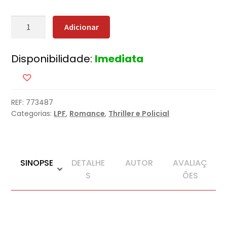
Quantidade
Adicionar
de
Império
Disponibilidade:
Imediata
Celta
REF:
773487
Categorias:
LPF
,
Romance
,
Thriller e Policial
SINOPSE
DETALHE
AUTOR
AVALIAÇ
S
ÕES