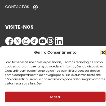
CONTACTOS
VISITE-NOS
Gerir o Consentimento
Para fornecer as melhores experiências, usamos tecnologias como
cookies para armazenar e/ou aceder a informações do dispositivo.
Consentir com essas tecnologias nos permitirá processar dados,
© Copyright 2026 Saída de Emergência. Todos os
como comportamento de navegação ou IDs exclusivos neste site.
Não consentir ou retirar o consentimento pode afetar negativamante
direitos reservados.
certos recursos e funções.
Aceitar