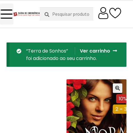
Pesquisar
Pesquisa
por:
“Terra de Sonhos”
Ver carrinho
foi adicionado ao seu carrinho.
10%
2 = 3