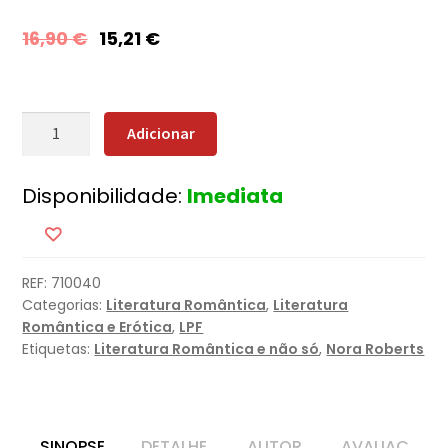
16,90
€
15,21
€
Quantidade
Adicionar
de
Irmãos
Disponibilidade:
Imediata
de
Sangue
REF:
710040
Categorias:
Literatura Romântica
,
Literatura
Romântica e Erótica
,
LPF
Etiquetas:
Literatura Romântica e não só
,
Nora Roberts
SINOPSE
DETALHE
AUTOR
AVALIAÇ