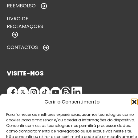
REEMBOLSO
LIVRO DE
RECLAMAÇÕES
CONTACTOS
VISITE-NOS
Gerir o Consentimento
Para fornecer as melhores experiências, usamos tecnologias como
cookies para armazenar e/ou aceder a informações do dispositivo.
Consentir com essas tecnologias nos permitirá processar dados,
como comportamento de navegação ou IDs exclusivos neste site.
© Copyright 2026 Saída de Emergência. Todos os
Não consentir ou retirar o consentimento pode afetar negativamante