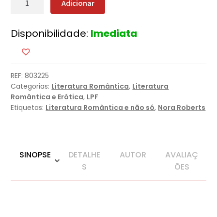
Adicionar
de
Porto
Disponibilidade:
Imediata
de
Abrigo
REF:
803225
Categorias:
Literatura Romântica
,
Literatura
Romântica e Erótica
,
LPF
Etiquetas:
Literatura Romântica e não só
,
Nora Roberts
SINOPSE
DETALHE
AUTOR
AVALIAÇ
S
ÕES