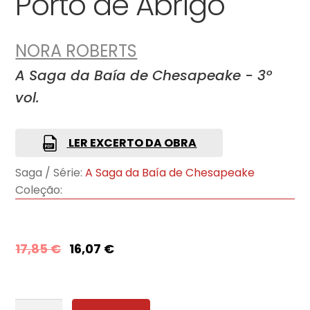
Porto de Abrigo
NORA ROBERTS
A Saga da Baía de Chesapeake - 3º
vol.
LER EXCERTO DA OBRA
Saga / Série:
A Saga da Baía de Chesapeake
Coleção:
17,85
€
16,07
€
Quantidade