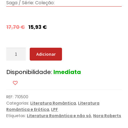
Saga / Série:
Coleção:
17,70
€
15,93
€
Quantidade
Adicionar
de
Jogo
Disponibilidade:
Imediata
de
Mãos
[Nova
Edição]
REF:
710500
Categorias:
Literatura Romântica
,
Literatura
Romântica e Erótica
,
LPF
Etiquetas:
Literatura Romântica e não só
,
Nora Roberts