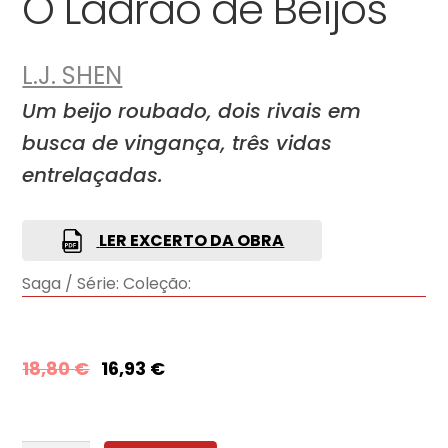
O Ladrão de Beijos
L.J. SHEN
Um beijo roubado, dois rivais em
busca de vingança, três vidas
entrelaçadas.
LER EXCERTO DA OBRA
Saga / Série:
Coleção:
18,80
€
16,93
€