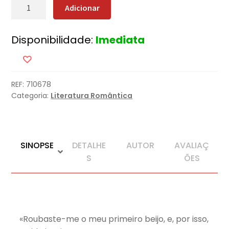
Quantidade
Adicionar
de
O
Disponibilidade:
Imediata
Ladrão
de
Beijos
REF:
710678
Categoria:
Literatura Romântica
SINOPSE
DETALHE
AUTOR
AVALIAÇ
S
ÕES
«Roubaste-me o meu primeiro beijo, e, por isso,