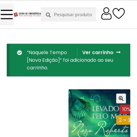
Pesquisar
Pesquisa
por:
“Naquele Tempo
Ver carrinho
[Nova Edição]” foi adicionado ao seu
carrinho.
10%
2 = 3