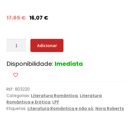
17,85
€
16,07
€
Quantidade
Adicionar
de
Levado
Disponibilidade:
Imediata
pelo
Mar
REF:
803220
Categorias:
Literatura Romântica
,
Literatura
Romântica e Erótica
,
LPF
Etiquetas:
Literatura Romântica e não só
,
Nora Roberts