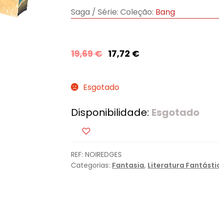
Saga / Série:
Coleção:
Bang
19,69
€
17,72
€
Esgotado
Disponibilidade:
Esgotado
REF:
NOIREDGES
Categorias:
Fantasia
,
Literatura Fantásti