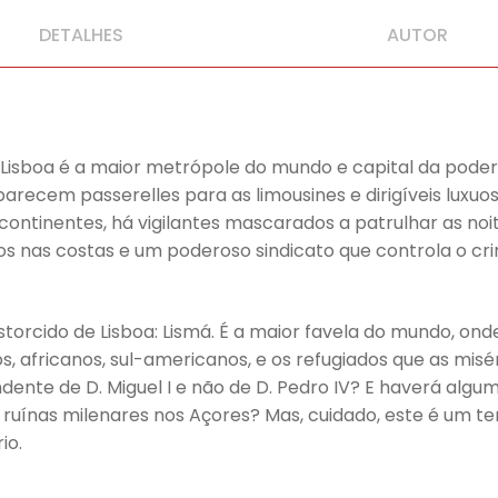
DETALHES
AUTOR
Lisboa é a maior metrópole do mundo e capital da poder
recem passerelles para as limousines e dirigíveis luxuos
 continentes, há vigilantes mascarados a patrulhar as noit
os nas costas e um poderoso sindicato que controla o cr
distorcido de Lisboa: Lismá. É a maior favela do mundo, 
os, africanos, sul-americanos, e os refugiados que as mis
dente de D. Miguel I e não de D. Pedro IV? E haverá alg
ruínas milenares nos Açores? Mas, cuidado, este é um t
io.