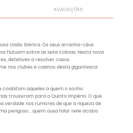
AVALIAÇÕES
osa União Ibérica. Os seus arranha-céus
os flutuam sobre as sete colinas. Nesta nova
es, detetives a resolver casos
ime nos clubes e casinos desta gigantesca
onde coabitam aqueles a quem o sonho
érias trouxeram para o Quinto Império. O que
uma verdade nos rumores de que a riqueza de
ema perigoso… quem ousa falar nele acaba