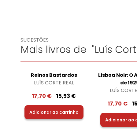
SUGESTÕES
Mais livros de "Luís Cort
Reinos Bastardos
Lisboa Noir: O
LUÍS CORTE REAL
de 192
LUÍS CORTE
17,70
€
15,93
€
17,70
€
1
Adicionar ao carrinho
Adicionar ao 