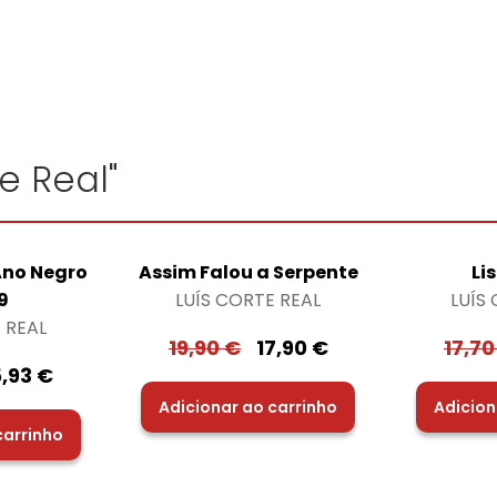
e Real"
 Ano Negro
Assim Falou a Serpente
Li
9
LUÍS CORTE REAL
LUÍS
 REAL
19,90
€
17,90
€
17,7
5,93
€
Adicionar ao carrinho
Adicion
carrinho