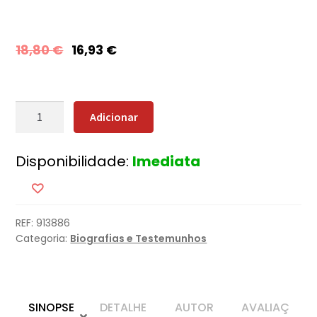
18,80
€
16,93
€
Quantidade
Adicionar
de
My
Disponibilidade:
Imediata
My!
A
história
dos
REF:
913886
ABBA
Categoria:
Biografias e Testemunhos
e
do
mundo
que
SINOPSE
DETALHE
AUTOR
AVALIAÇ