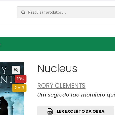
Pesquisar
Pesquisa
por:
.
Nucleus
10%
RORY CLEMENTS
2 = 3
Um segredo tão mortífero q
LER EXCERTO DA OBRA