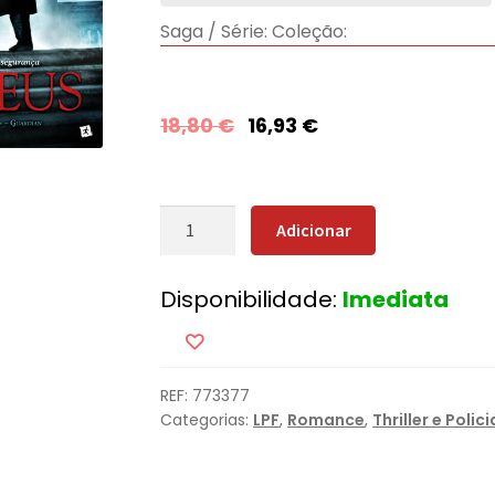
Saga / Série:
Coleção:
18,80
€
16,93
€
Quantidade
Adicionar
de
Nucleus
Disponibilidade:
Imediata
REF:
773377
Categorias:
LPF
,
Romance
,
Thriller e Polici