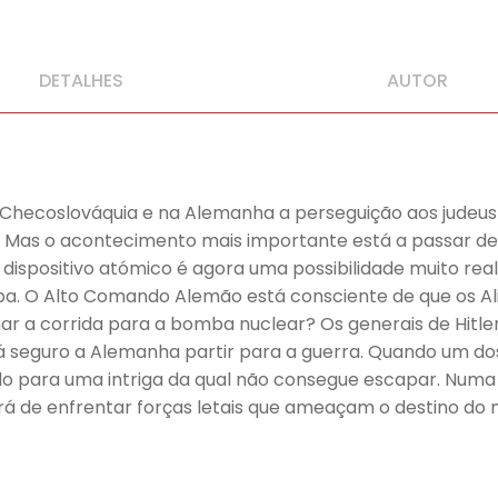
DETALHES
AUTOR
a Checoslováquia e na Alemanha a perseguição aos judeus 
. Mas o acontecimento mais importante está a passar d
dispositivo atómico é agora uma possibilidade muito real
ba. O Alto Comando Alemão está consciente de que os Al
har a corrida para a bomba nuclear? Os generais de Hitl
rá seguro a Alemanha partir para a guerra. Quando um d
ado para uma intriga da qual não consegue escapar. Num
terá de enfrentar forças letais que ameaçam o destino d