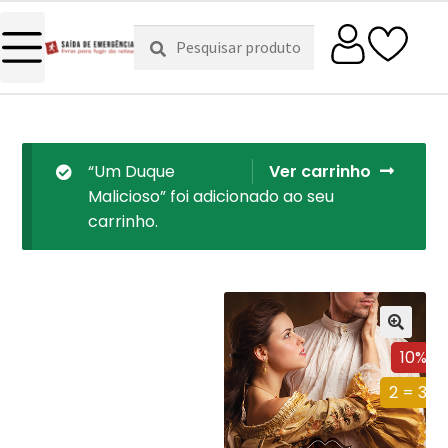
Pesquisar
Pesquisa
por:
“Um Duque
Ver carrinho
Malicioso” foi adicionado ao seu
carrinho.
10%
2 = 3