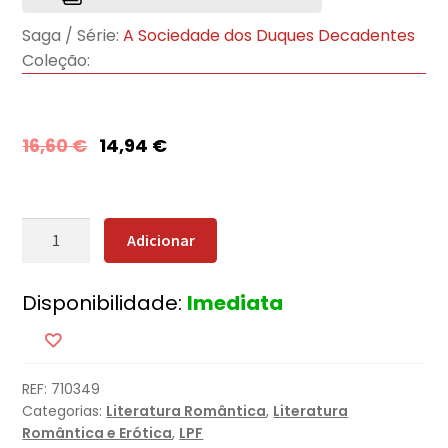
Saga / Série:
A Sociedade dos Duques Decadentes
Coleção:
16,60
€
14,94
€
Quantidade
Adicionar
de
Nunca
Disponibilidade:
Imediata
Resistir
a
Um
Duque
REF:
710349
Categorias:
Literatura Romântica
,
Literatura
Romântica e Erótica
,
LPF