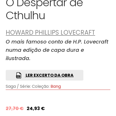
O Despertar de
Cthulhu
HOWARD PHILLIPS LOVECRAFT
O mais famoso conto de H.P. Lovecraft
numa edição de capa dura e
ilustrada.
LER EXCERTO DA OBRA
Saga / Série:
Coleção:
Bang
27,70
€
24,93
€