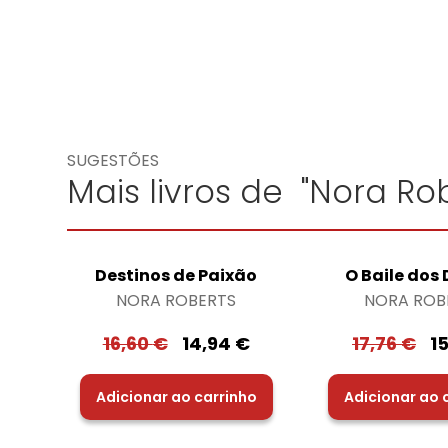
SUGESTÕES
Mais livros de "Nora Rob
Destinos de Paixão
O Baile dos
NORA ROBERTS
NORA ROB
16,60
€
14,94
€
17,76
€
1
Adicionar ao carrinho
Adicionar ao 