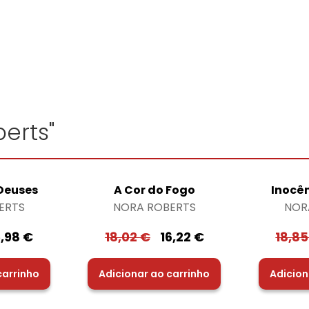
erts"
 Deuses
A Cor do Fogo
Inocê
ERTS
NORA ROBERTS
NOR
5,98
€
18,02
€
16,22
€
18,8
carrinho
Adicionar ao carrinho
Adicion