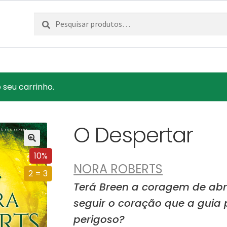
Pesquisar
Pesquisa
por:
seu carrinho.
O Despertar
10%
NORA ROBERTS
2 = 3
Terá Breen a coragem de abr
seguir o coração que a guia
perigoso?