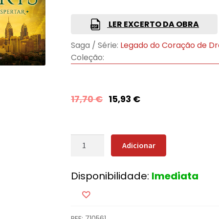
LER EXCERTO DA OBRA
Saga / Série:
Legado do Coração de D
Coleção:
17,70
€
15,93
€
Quantidade
Adicionar
de
O
Disponibilidade:
Imediata
Despertar
REF:
710561