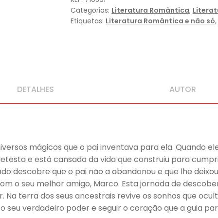
Categorias:
Literatura Romântica
,
Litera
Etiquetas:
Literatura Romântica e não só
DETALHES
AUTOR
iversos mágicos que o pai inventava para ela. Quando ele 
esta e está cansada da vida que construiu para cumprir
ndo descobre que o pai não a abandonou e que lhe deixo
a com o seu melhor amigo, Marco. Esta jornada de descob
. Na terra dos seus ancestrais revive os sonhos que ocu
 seu verdadeiro poder e seguir o coração que a guia pa