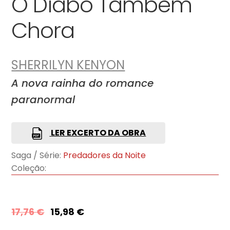
O Diabo Também
Chora
SHERRILYN KENYON
A nova rainha do romance
paranormal
LER EXCERTO DA OBRA
Saga / Série:
Predadores da Noite
Coleção:
17,76
€
15,98
€