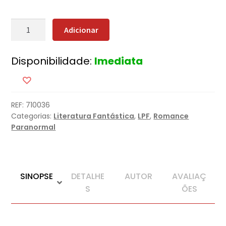
Quantidade
Adicionar
de
O
Disponibilidade:
Imediata
Diabo
Também
Chora
REF:
710036
Categorias:
Literatura Fantástica
,
LPF
,
Romance
Paranormal
SINOPSE
DETALHE
AUTOR
AVALIAÇ
S
ÕES