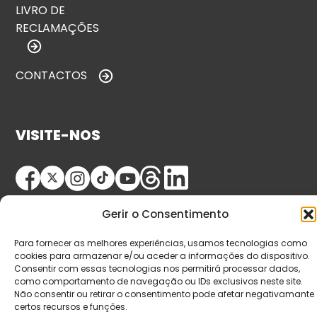
LIVRO DE
RECLAMAÇÕES
CONTACTOS
VISITE-NOS
Gerir o Consentimento
Para fornecer as melhores experiências, usamos tecnologias como
cookies para armazenar e/ou aceder a informações do dispositivo.
Consentir com essas tecnologias nos permitirá processar dados,
© Copyright 2026 Saída de Emergência. Todos os
como comportamento de navegação ou IDs exclusivos neste site.
direitos reservados.
Não consentir ou retirar o consentimento pode afetar negativamante
certos recursos e funções.