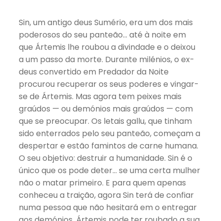
Sin, um antigo deus Sumério, era um dos mais
poderosos do seu panteão… até à noite em
que Ártemis lhe roubou a divindade e o deixou
a um passo da morte. Durante milénios, o ex-
deus convertido em Predador da Noite
procurou recuperar os seus poderes e vingar-
se de Ártemis. Mas agora tem peixes mais
graúdos — ou demónios mais graúdos — com
que se preocupar. Os letais gallu, que tinham
sido enterrados pelo seu panteão, começam a
despertar e estão famintos de carne humana.
O seu objetivo: destruir a humanidade. Sin é o
único que os pode deter… se uma certa mulher
não o matar primeiro. E para quem apenas
conheceu a traição, agora Sin terá de confiar
numa pessoa que não hesitará em o entregar
aos demónios. Ártemis pode ter roubado a sua