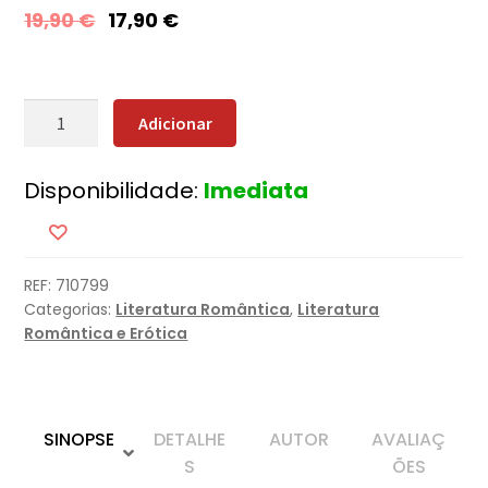
19,90
€
17,90
€
Quantidade
Adicionar
de
O
Disponibilidade:
Imediata
Espelho
REF:
710799
Categorias:
Literatura Romântica
,
Literatura
Romântica e Erótica
SINOPSE
DETALHE
AUTOR
AVALIAÇ
S
ÕES